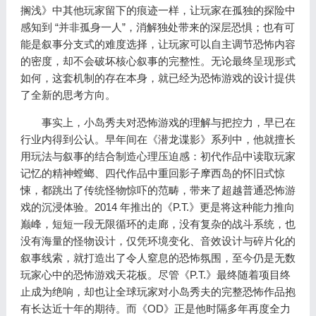
搁浅》中其他玩家留下的痕迹一样，让玩家在孤独的探险中
感知到 “并非孤身一人”，消解独处带来的深层恐惧；也有可
能是叙事分支式的难度选择，让玩家可以自主调节恐怖内容
的密度，却不会破坏核心叙事的完整性。无论最终呈现形式
如何，这套机制的存在本身，就已经为恐怖游戏的设计提供
了全新的思考方向。
事实上，小岛秀夫对恐怖游戏的理解与把控力，早已在
行业内得到公认。早年间在《潜龙谍影》系列中，他就擅长
用玩法与叙事的结合制造心理压迫感：初代作品中读取玩家
记忆的精神螳螂、四代作品中重回影子摩西岛的怀旧式惊
悚，都跳出了传统怪物惊吓的范畴，带来了超越普通恐怖游
戏的沉浸体验。2014 年推出的《P.T.》更是将这种能力推向
巅峰，短短一段无限循环的走廊，没有复杂的战斗系统，也
没有海量的怪物设计，仅凭环境变化、音效设计与碎片化的
叙事线索，就打造出了令人窒息的恐怖氛围，至今仍是无数
玩家心中的恐怖游戏天花板。尽管《P.T.》最终随着项目终
止成为绝响，却也让全球玩家对小岛秀夫的完整恐怖作品抱
有长达近十年的期待。而《OD》正是他时隔多年再度全力