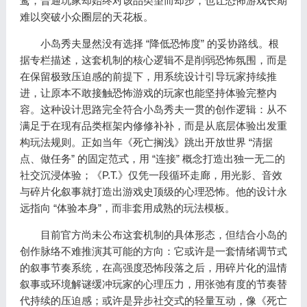
鹜，普通玩家却始终对该品类望而却步，也让恐怖游戏长期
难以突破小众圈层的天花板。
小岛秀夫显然没有选择 “降低恐怖度” 的妥协路线。根
据专栏描述，这套机制的核心逻辑不是削弱恐怖氛围，而是
在保留极致压迫感的前提下，用系统设计引导玩家持续推
进，让原本不敢接触恐怖游戏的玩家也能坚持体验完整内
容。这种设计思路完全符合小岛秀夫一贯的创作逻辑：从不
满足于在现有品类框架内修修补补，而是从底层体验出发重
构玩法规则。正如当年《死亡搁浅》跳出开放世界 “清据
点、做任务” 的固定范式，用 “连接” 概念打造出独一无二的
社交沉浸体验；《P.T.》仅凭一段循环走廊，用光影、音效
与碎片化叙事就打造出游戏史顶级的心理恐怖。他的设计永
远指向 “体验本身”，而非套用成熟的玩法模板。
目前官方尚未公布这套机制的具体形态，但结合小岛的
创作脉络不难推演其可能的方向：它或许是一套情绪调节式
的叙事节奏系统，在高强度恐怖段落之后，用碎片化的温情
叙事或环境解谜缓冲玩家的心理压力，用张弛有度的节奏替
代持续的压迫感；或许是异步社交式的轻量互动，像《死亡