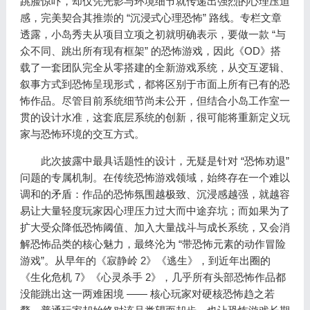
跳脸惊吓，却仅凭光影与环境细节就传递出强烈的心理压迫
感，完美契合其推崇的 “沉浸式心理恐怖” 路线。专栏文章
透露，小岛秀夫从项目立项之初就明确表示，要做一款 “与
众不同、跳出所有现有框架” 的恐怖游戏，因此《OD》搭
载了一套团队完全从零搭建的全新游戏系统，从交互逻辑、
叙事方式到恐怖呈现形式，都将区别于市面上所有已有的恐
怖作品。尽管目前系统细节尚未公开，但结合小岛工作室一
贯的设计水准，这套底层系统的创新，很可能将重新定义玩
家与恐怖环境的交互方式。
此次披露中最具话题性的设计，无疑是针对 “恐怖劝退”
问题的专属机制。在传统恐怖游戏领域，始终存在一个难以
调和的矛盾：作品的恐怖氛围越极致、沉浸感越强，就越容
易让大量轻度玩家因心理压力过大而中途弃坑；而如果为了
扩大受众降低恐怖阈值、加入大量战斗与成长系统，又会消
解恐怖品类的核心魅力，最终沦为 “带恐怖元素的动作冒险
游戏”。从早年的《寂静岭 2》《逃生》，到近年出圈的
《生化危机 7》《心灵杀手 2》，几乎所有头部恐怖作品都
没能跳出这一两难困境 —— 核心玩家对硬核恐怖趋之若