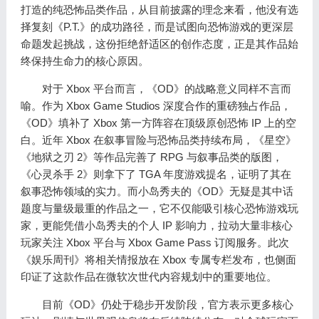
打造的纯恐怖品类作品，从目前披露的理念来看，他没有选
择复刻《P.T.》的成功路径，而是试图向恐怖游戏的更深层
命题发起挑战，这份拒绝舒适区的创作态度，正是其作品始
终保持生命力的核心原因。
对于 Xbox 平台而言，《OD》的战略意义同样不言而
喻。作为 Xbox Game Studios 深度合作的重磅独占作品，
《OD》填补了 Xbox 第一方阵容在顶级原创恐怖 IP 上的空
白。近年 Xbox 在叙事冒险与恐怖品类持续布局，《星空》
《地狱之刃 2》等作品完善了 RPG 与叙事品类的版图，
《心灵杀手 2》则拿下了 TGA 年度游戏提名，证明了其在
叙事恐怖领域的实力。而小岛秀夫的《OD》无疑是其中话
题度与量级最重的作品之一，它不仅能吸引核心恐怖游戏玩
家，更能凭借小岛秀夫的个人 IP 影响力，拉动大量非核心
玩家关注 Xbox 平台与 Xbox Game Pass 订阅服务。此次
《娱乐周刊》将相关情报放在 Xbox 专属专栏发布，也侧面
印证了这款作品在微软次世代内容规划中的重要地位。
目前《OD》仍处于稳步开发阶段，官方表示更多核心