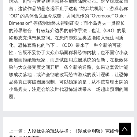
玩法、剧情与世界观信息将在后续陆续公布。对全球玩家而
言，这款作品的悬念远不止于这套 “防弃坑机制”：游戏名称
“OD” 的具体含义至今成谜，坊间流传的 “Overdose”“Outer
Dimension” 等猜测始终未得到证实；而小岛秀夫一贯擅长
的跨界融合、打破媒介边界的创作手法，也让《OD》的最
终形态充满想象空间。在恐怖游戏品类逐渐陷入玩法同质
化、恐怖套路化的当下，《OD》带来了一种全新的可能
性：它既不妥协于大众市场而稀释恐怖内核，也不固守小众
圈层而拒绝新玩家，而是试图用底层系统的创新，在极致体
验与大众接受度之间开辟一条全新的通路。如果这套设计能
够成功落地，或许会彻底改写恐怖游戏的设计逻辑，让恐怖
品类真正突破圈层限制。可以确定的是，从不按常理出牌的
小岛秀夫，注定会给次世代恐怖游戏带来一场超出预期的颠
覆。
上一篇：
人设优先的玩法抉择：《漫威金刚狼》宽线性设计