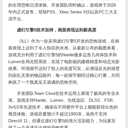
的生理恐怖沉浸体验。开发团队同时确认，游戏将于2026
年内正式发售，登陆PS5、Xbox Series X|S以及PC三大主
流平台。
虚幻引擎5技术加持，画面表现达到新高度
《ILL》作为一款采用虚幻引擎5开发的恐怖游戏，在画
面表现上达到了令人惊叹的水准。从最新公布的截图来看，
游戏充分利用了虚幻引擎5的Nanite微多边形几何体技术和
Lumen全局光照系统，实现了电影级的建模精度和动态光影
效果。环境细节达到了惊人的高度写实，从潮湿反光的墙壁
到杂乱无章的物品陈列，每一处细节都经过精心打磨，共同
构筑了一个既真实又诡谲的恐怖空间。
开发团队Team Clout在技术运用上展现了极高的专业水
准。游戏支持Nanite、Lumen、光线追踪、DLSS、FSR、
XeSS等先进技术，确保在不同硬件平台上都能获得出色的
视觉体验。游戏容量预计不超过100GB，虽然不支持
DirectX 11，但通过虚幻引擎5的强大渲染能力，为玩家呈
现了一个充满压迫感的恐怖世界。