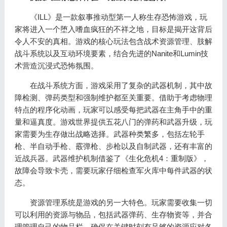
《ILL》是一款叙事推动型第一人称生存恐怖游戏，玩
家将进入一个堕入嗜血疯狂的不祥之地，目标是揭开这背后
令人不安的真相。游戏的核心玩法包含战术资源管理、肢解
战斗系统以及互动环境要素，结合先进的Nanite和Lumin技
术营造沉浸式恐怖氛围。
在战斗系统方面，游戏采用了复杂的武器机制，其中故
障检测、弹药类型和强制维护都至关重要。借助于考虑物理
特点的程序化动画，玩家可以感受每把武器在主角手中的重
量和逼真度。游戏世界提供五花八门的弹药和武器升级，玩
家需要为生存做出战略选择。武器种类繁多，包括左轮手
枪、半自动手枪、霰弹枪、步枪以及自制武器，还有丰富的
近战兵器。武器维护机制借鉴了《生化危机4：重制版》，
故障会导致卡壳，需要玩家仔细检查军火库中每件武器的状
态。
资源管理系统是游戏的另一大特色。玩家需要收集一切
可以利用的资源与物品，包括武器弹药、生存物资等，并合
理管理自己的物品栏，确保在关键时刻有足够的资源应对各