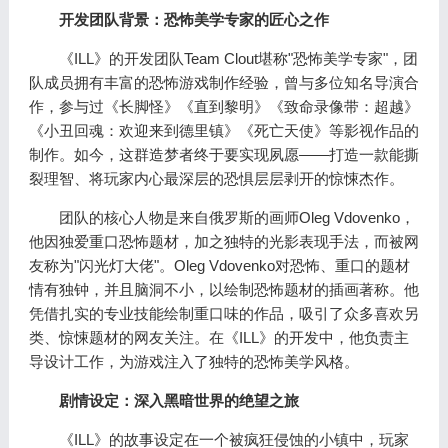
开发团队背景：恐怖美学专家的匠心之作
《ILL》的开发团队Team Clout堪称"恐怖美学专家"，团
队成员拥有丰富的恐怖游戏制作经验，曾与多位知名导演合
作，参与过《长脚怪》《直到黎明》《致命录像带：超越》
《小丑回魂：欢迎来到德里镇》《死亡天使》等影视作品的
制作。如今，这群造梦者终于要实现夙愿——打造一款能撕
裂理智、将玩家内心最深层的恐惧层层剥开的惊悚杰作。
团队的核心人物是来自俄罗斯的画师Oleg Vdovenko，
他因独爱重口恐怖题材，加之独特的光影表现手法，而被网
友称为"闪光灯大佬"。Oleg Vdovenko对恐怖、重口的题材
情有独钟，并且脑洞不小，以绘制恐怖题材的插画著称。他
凭借扎实的专业技能绘制重口味的作品，吸引了众多喜欢另
类、惊悚题材的网友关注。在《ILL》的开发中，他负责主
导设计工作，为游戏注入了独特的恐怖美学风格。
剧情设定：深入黑暗世界的绝望之旅
《ILL》的故事设定在一个被疯狂侵蚀的小镇中，玩家