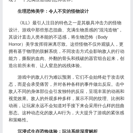
生理恐怖美学：令人不安的怪物设计
《ILL》最引人注目的特色之一是其极具冲击力的怪物
设计。游戏中那些形态扭曲、充满生物质感的"混沌造物"，
其设计直击人类本能的不适感，将生物恐怖（Body
Horror）美学发挥得淋漓尽致。这些怪物不仅外观骇人，更
拥有基于物理的肢解系统，不同攻击方式会影响敌人的行动
能力，撕裂的血肉、外翻的骨头和残破的器官组合起来，创
造出前所未有、让人窒息的凶残体验。
游戏中的敌人行为难以预测，它们不会始终处于攻击状
态，而是会承受痛苦，并对各种各样的事件做出反应。击中
敌人不同的身体部位会引发独特的反应，呈现丰富的动画和
视觉效果。敌人的外观多种多样，展示不同的纹理、比例和
动画，让玩家永远不会知道对手接下来会采用什么样的扭曲
形态。这种动态化的敌人AI行为，大大提升了游戏的紧张感
和策略性。
沉浸式生存恐怖体验：玩法系统深度解析