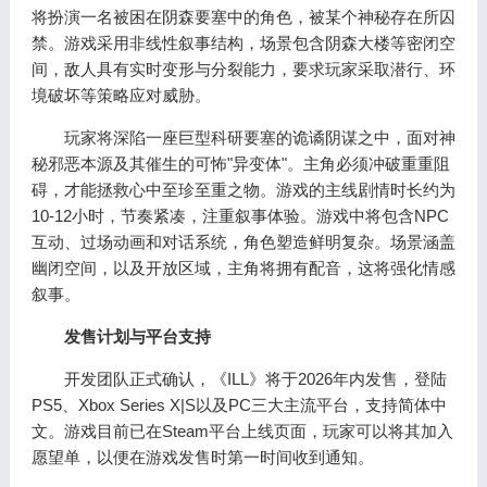
将扮演一名被困在阴森要塞中的角色，被某个神秘存在所囚
禁。游戏采用非线性叙事结构，场景包含阴森大楼等密闭空
间，敌人具有实时变形与分裂能力，要求玩家采取潜行、环
境破坏等策略应对威胁。
玩家将深陷一座巨型科研要塞的诡谲阴谋之中，面对神
秘邪恶本源及其催生的可怖"异变体"。主角必须冲破重重阻
碍，才能拯救心中至珍至重之物。游戏的主线剧情时长约为
10-12小时，节奏紧凑，注重叙事体验。游戏中将包含NPC
互动、过场动画和对话系统，角色塑造鲜明复杂。场景涵盖
幽闭空间，以及开放区域，主角将拥有配音，这将强化情感
叙事。
发售计划与平台支持
开发团队正式确认，《ILL》将于2026年内发售，登陆
PS5、Xbox Series X|S以及PC三大主流平台，支持简体中
文。游戏目前已在Steam平台上线页面，玩家可以将其加入
愿望单，以便在游戏发售时第一时间收到通知。