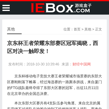
其他
位置：
首页
>
其他
> 正文
京东杯王者荣耀东部赛区冠军揭晓，西
区对决一触即发！
发布时间：2018-10-30 10:39:46
来源：
财经中国网
京东杯移动电子竞技大赛王者荣耀城市场景赛的东部大
区赛刚刚落下帷幕，经过海选赛的一路厮杀拼战，来自厦门
的FTG战队最终夺得了东部大区赛的冠军，出征11月11日
在北京举办的全国总决赛。
本次东部大区赛共有4支队伍参与角逐。来自北京的属
实是锤不过战队在抽签中抽到了杭州的汽车人战队，而来自