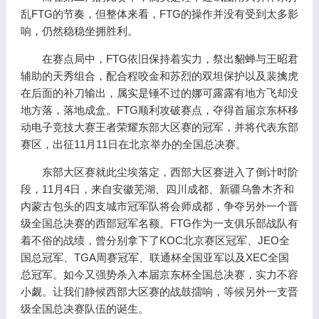
乱FTG的节奏，但整体来看，FTG的操作并没有受到太多影
响，仍然稳稳坐拥胜利。
在赛点局中，FTG依旧保持着实力，祭出貂蝉与王昭君
辅助的天秀组合，配合程咬金和苏烈的双坦保护以及裴擒虎
在后面的补刀输出，属实是锤不过的娜可露露有地方飞却没
地方落，落地成盒。FTG顺利攻破赛点，夺得首届京东杯移
动电子竞技大赛王者荣耀东部大区赛的冠军，并将代表东部
赛区，出征11月11日在北京举办的全国总决赛。
东部大区赛就此尘埃落定，西部大区赛进入了倒计时阶
段，11月4日，来自安徽芜湖、四川成都、新疆乌鲁木齐和
内蒙古包头的四支城市冠军队将会师成都，争夺另外一个晋
级全国总决赛的西部冠军名额。FTG作为一支俱乐部战队有
着不俗的战绩，曾分别拿下了KOC北京赛区冠军、JEO全
国总冠军、TGA周赛冠军、联通杯全国亚军以及XEC全国
总冠军。如今又强势杀入本届京东杯全国总决赛，实力不容
小觑。让我们静候西部大区赛的战鼓擂响，等候另外一支晋
级全国总决赛队伍的诞生。