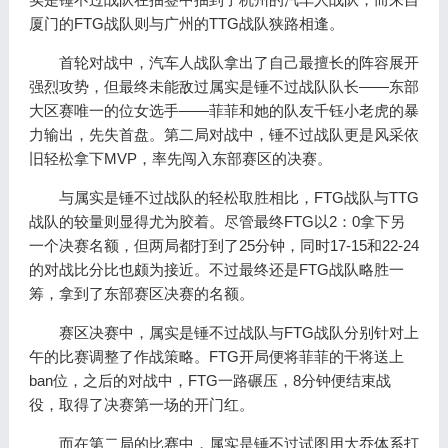
厦门的FTG战队则与广州的TTG战队狭路相逢。
首轮对战中，汽车人战队拿出了自己最擅长的阵容展开
强烈攻势，但最终未能敌过属实是锤不过战队队长——东部
大区赛唯一的位女选手——菲菲和她的队友千钰小老虎的暴
力输出，先失首盘。第二局对战中，锤不过战队更是风采依
旧轻松拿下MVP，率先闯入东部赛区的决赛。
与属实是锤不过战队的轻松取胜相比，FTG战队与TTG
战队的较量则显得尤为胶着。尽管最终FTG以2：0拿下另
一个决赛名额，但两局都打到了25分钟，同时17-15和22-24
的对战比分比也颇为接近。不过最终还是FTG战队略胜一
筹，拿到了东部赛区决赛的名额。
赛区决赛中，属实是锤不过战队与FTG战队分别针对上
午的比赛调整了作战策略。FTG开局便将菲菲的干将送上
ban位，之后的对战中，FTG一路碾压，8分钟便结束战
役，取得了决赛第一场的开门红。
而在第二局的比赛中，属实是锤不过试图用大乔体系打