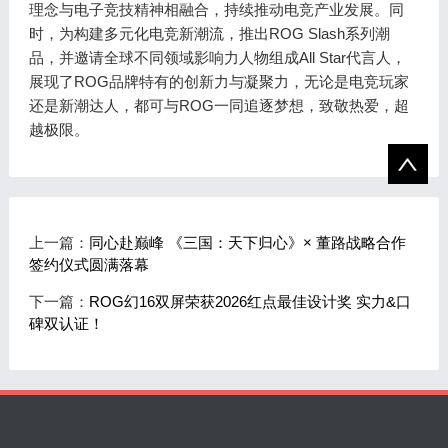
理念与电子竞技精神相融合，持续推动电竞产业发展。同
时，为构建多元化电竞新潮流，推出ROG Slash系列潮
品，并邀请全球不同领域影响力人物组成All Star代言人，
展现了ROG品牌特有的创新力与凝聚力，无论是电竞玩家
还是新潮达人，都可与ROG一同追逐梦想，致敬热爱，超
越极限。
上一篇：
同心赴巅峰 《三国：天下归心》× 董路战略合作
签约仪式圆满落幕
下一篇：
ROG幻16双屏荣获2026红点最佳设计奖 实力&口
碑双认证！