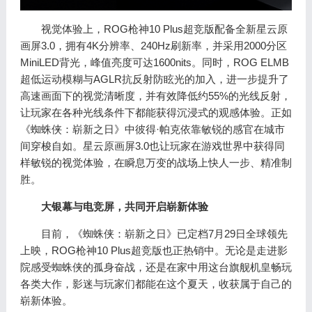
视觉体验上，ROG枪神10 Plus超竞版配备全新星云原
画屏3.0，拥有4K分辨率、240Hz刷新率，并采用2000分区
MiniLED背光，峰值亮度可达1600nits。同时，ROG ELMB
超低运动模糊与AGLR抗反射防眩光的加入，进一步提升了
高速画面下的视觉清晰度，并有效降低约55%的光线反射，
让玩家在各种光线条件下都能获得沉浸式的观感体验。正如
《蜘蛛侠：崭新之日》中彼得·帕克依靠敏锐的感官在城市
间穿梭自如。星云原画屏3.0也让玩家在游戏世界中获得同
样敏锐的视觉体验，在瞬息万变的战场上快人一步、精准制
胜。
大银幕与电竞屏，共同开启崭新体验
目前，《蜘蛛侠：崭新之日》已定档7月29日全球领先
上映，ROG枪神10 Plus超竞版也正热销中。无论是走进影
院感受蜘蛛侠的孤身奋战，还是在家中用这台旗舰机皇畅玩
各类大作，影迷与玩家们都能在这个夏天，收获属于自己的
崭新体验。