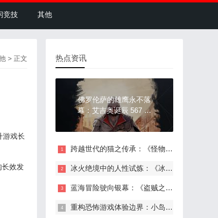
闲竞技
其他
热点资讯
他
> 正文
佛罗伦萨的雄鹰永不落
幕：艾吉奥诞辰 567 周
年，刺客信条的永恒符
号
升游戏长
跨越世代的猫之传承：《怪物猎人物语 3》鲁迪篇上线，纳比露传奇再续
构长效发
冰火绝境中的人性试炼：《冰汽时代 2》「灰烬誓约」DLC 上线，重构末日生存边界
蓝海冒险驶向银幕：《盗贼之海》真人电影官宣，Xbox 25 周年开启影视化新棋局
重构恐怖游戏体验边界：小岛秀夫《OD》新情报曝光，破解品类两难困境