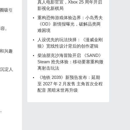
真人电影官宣，Xbox 25 周年开启
影视化新棋局
圈吸引
重构恐怖游戏体验边界：小岛秀夫
《OD》新情报曝光，破解品类两
内容。
难困境
人设优先的玩法抉择：《漫威金刚
狼》宽线性设计背后的创作逻辑
策和兴趣
柴油朋克沙海冒险开启 《SAND》
Steam 抢先体验：移动要塞重构撤
离射击玩法
沉淀人
《地铁 2039》新预告发布：延期
至 2027 年 2 月发售 主角首次全程
配音 黑暗末世再升级
。