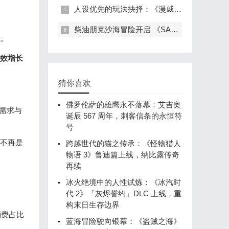
人设优先的玩法抉择：《漫威金刚狼》宽线性设计背后的创作逻辑
柴油朋克沙海冒险开启 《SAND》Steam 抢先体验：移动要塞重构撤离射击玩法
。
效增长
猜你喜欢
佛罗伦萨的雄鹰永不落幕：艾吉奥
需求与
诞辰 567 周年，刺客信条的永恒符
号
不再是
跨越世代的猫之传承：《怪物猎人
物语 3》鲁迪篇上线，纳比露传奇
再续
冰火绝境中的人性试炼：《冰汽时
代 2》「灰烬誓约」DLC 上线，重
构末日生存边界
消费占比
蓝海冒险驶向银幕：《盗贼之海》