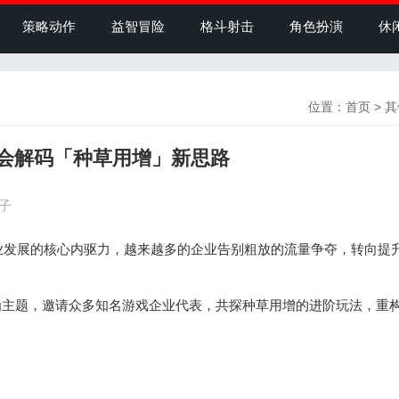
策略动作
益智冒险
格斗射击
角色扮演
休
位置：
首页
>
其
业峰会解码「种草用增」新思路
盒子
发展的核心内驱力，越来越多的企业告别粗放的流量争夺，转向提
」为主题，邀请众多知名游戏企业代表，共探种草用增的进阶玩法，重