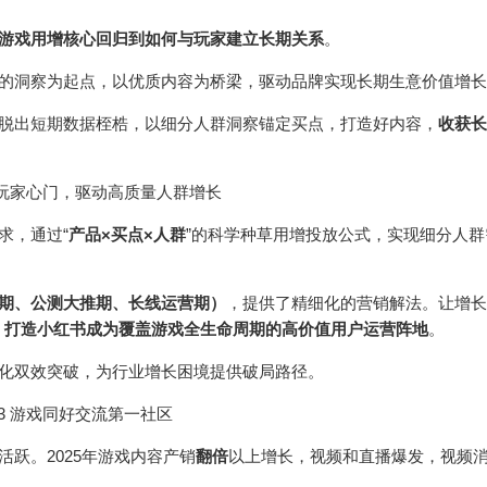
游戏用增核心回归到如何与玩家建立长期关系
。
的洞察为起点，以优质内容为桥梁，驱动品牌实现长期生意价值增长
脱出短期数据桎梏，以细分人群洞察锚定买点，打造好内容，
收获长
进玩家心门，驱动高质量人群增长
求，通过“
产品×买点×人群
”的科学种草用增投放公式，实现细分人群
期、公测大推期、长线运营期）
，提供了精细化的营销解法。让增长
，
打造小红书成为覆盖游戏全生命周期的高价值用户运营阵地
。
化双效突破，为行业增长困境提供破局路径。
03 游戏同好交流第一社区
跃。2025年游戏内容产销
翻倍
以上增长，视频和直播爆发，视频