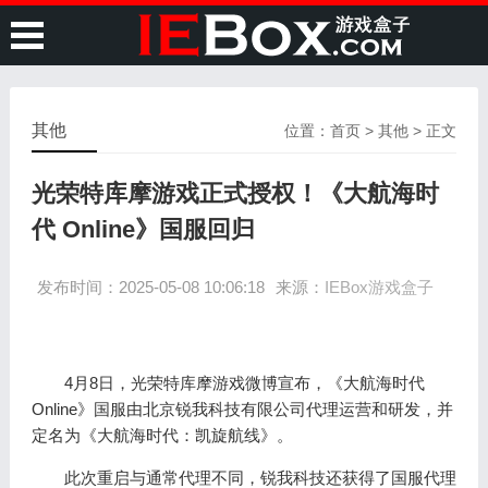
其他
位置：
首页
>
其他
> 正文
光荣特库摩游戏正式授权！《大航海时
代 Online》国服回归
发布时间：2025-05-08 10:06:18
来源：
IEBox游戏盒子
4月8日，光荣特库摩游戏微博宣布，《大航海时代
Online》国服由北京锐我科技有限公司代理运营和研发，并
定名为《大航海时代：凯旋航线》。
此次重启与通常代理不同，锐我科技还获得了国服代理