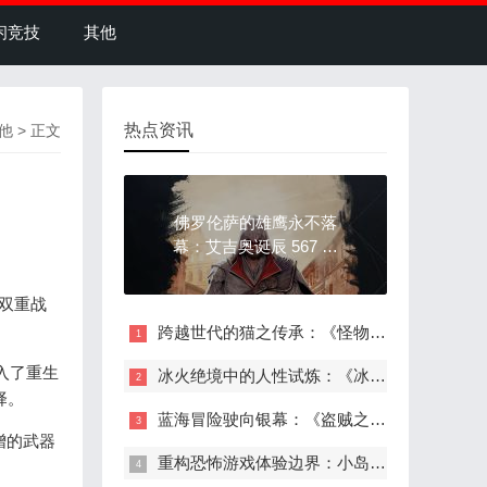
闲竞技
其他
热点资讯
他
> 正文
佛罗伦萨的雄鹰永不落
幕：艾吉奥诞辰 567 周
年，刺客信条的永恒符
号
双重战
跨越世代的猫之传承：《怪物猎人物语 3》鲁迪篇上线，纳比露传奇再续
入了重生
冰火绝境中的人性试炼：《冰汽时代 2》「灰烬誓约」DLC 上线，重构末日生存边界
择。
蓝海冒险驶向银幕：《盗贼之海》真人电影官宣，Xbox 25 周年开启影视化新棋局
增的武器
重构恐怖游戏体验边界：小岛秀夫《OD》新情报曝光，破解品类两难困境