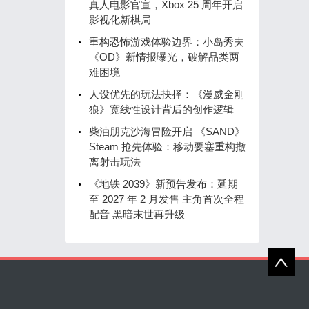
真人电影官宣，Xbox 25 周年开启
影视化新棋局
重构恐怖游戏体验边界：小岛秀夫
《OD》新情报曝光，破解品类两
难困境
人设优先的玩法抉择：《漫威金刚
狼》宽线性设计背后的创作逻辑
柴油朋克沙海冒险开启 《SAND》
Steam 抢先体验：移动要塞重构撤
离射击玩法
《地铁 2039》新预告发布：延期
至 2027 年 2 月发售 主角首次全程
配音 黑暗末世再升级