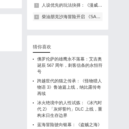
人设优先的玩法抉择：《漫威金刚狼》宽线性设计背后的创作逻辑
柴油朋克沙海冒险开启 《SAND》Steam 抢先体验：移动要塞重构撤离射击玩法
猜你喜欢
佛罗伦萨的雄鹰永不落幕：艾吉奥
诞辰 567 周年，刺客信条的永恒符
号
跨越世代的猫之传承：《怪物猎人
物语 3》鲁迪篇上线，纳比露传奇
再续
冰火绝境中的人性试炼：《冰汽时
代 2》「灰烬誓约」DLC 上线，重
构末日生存边界
蓝海冒险驶向银幕：《盗贼之海》