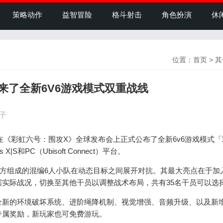
策略动作
益智冒险
格斗射击
角色扮演
休
位置：
首页
>
其
来了全新6V6游戏模式双重战线
盒子
在《彩虹六号：围攻X》全球发布会上正式公布了全新6v6游戏模式「
S和PC（Ubisoft Connect）平台。
方组成的混编6人小队在动态目标之间展开对抗。其最大亮点在于加
实际战况，切换至其他干员以调整战术布局，共有35名干员可以选
新的环境破坏系统、进阶绳降机制、视觉增强、音频升级、以及新
专属奖励，新玩家也可免费游玩。