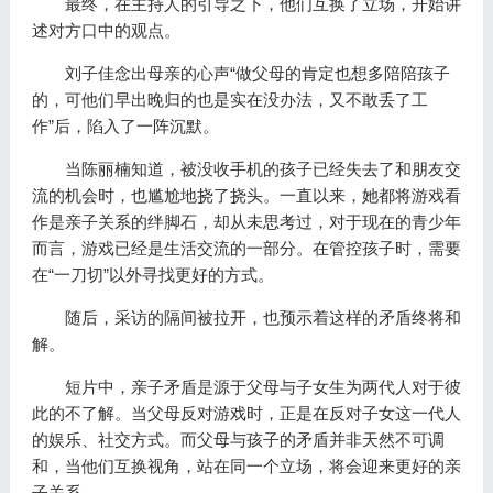
最终，在主持人的引导之下，他们互换了立场，开始讲
述对方口中的观点。
刘子佳念出母亲的心声“做父母的肯定也想多陪陪孩子
的，可他们早出晚归的也是实在没办法，又不敢丢了工
作”后，陷入了一阵沉默。
当陈丽楠知道，被没收手机的孩子已经失去了和朋友交
流的机会时，也尴尬地挠了挠头。一直以来，她都将游戏看
作是亲子关系的绊脚石，却从未思考过，对于现在的青少年
而言，游戏已经是生活交流的一部分。在管控孩子时，需要
在“一刀切”以外寻找更好的方式。
随后，采访的隔间被拉开，也预示着这样的矛盾终将和
解。
短片中，亲子矛盾是源于父母与子女生为两代人对于彼
此的不了解。当父母反对游戏时，正是在反对子女这一代人
的娱乐、社交方式。而父母与孩子的矛盾并非天然不可调
和，当他们互换视角，站在同一个立场，将会迎来更好的亲
子关系。