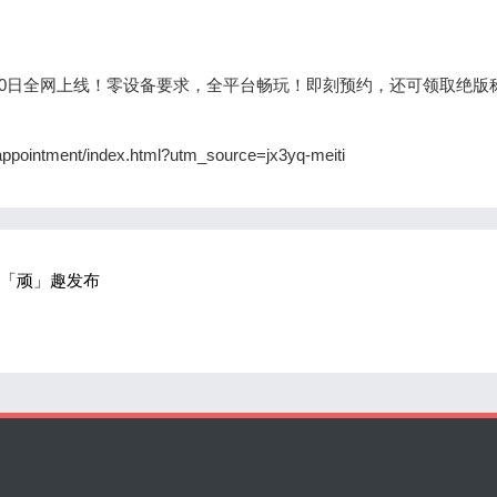
0日全网上线！零设备要求，全平台畅玩！即刻预约，还可领取绝版
intment/index.html?utm_source=jx3yq-meiti
列「顽」趣发布