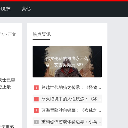
闲竞技
其他
热点资讯
他
> 正文
佛罗伦萨的雄鹰永不落
幕：艾吉奥诞辰 567 周
年，刺客信条的永恒符
号
侠士已突
史上最
跨越世代的猫之传承：《怪物猎人物语 3》鲁迪篇上线，纳比露传奇再续
冰火绝境中的人性试炼：《冰汽时代 2》「灰烬誓约」DLC 上线，重构末日生存边界
蓝海冒险驶向银幕：《盗贼之海》真人电影官宣，Xbox 25 周年开启影视化新棋局
重构恐怖游戏体验边界：小岛秀夫《OD》新情报曝光，破解品类两难困境
“天宝盛