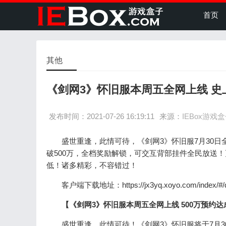
首页
其他
《剑网3》怀旧服本周五全网上线 
发布时间：2021-07-26 16:19:11
来源：
IEBox游戏
盛世重逢，此情可待，《剑网3》怀旧服7月30日
破500万，全档奖励解锁，可交互背部挂件全民放送
低！诸多精彩，不容错过！
客户端下载地址：https://jx3yq.xoyo.com/index/#/d
【《剑网
3
》怀旧服本周五全网上线
500
万预约达
盛世重逢，此情可待！《剑网3》怀旧服将于7月30日