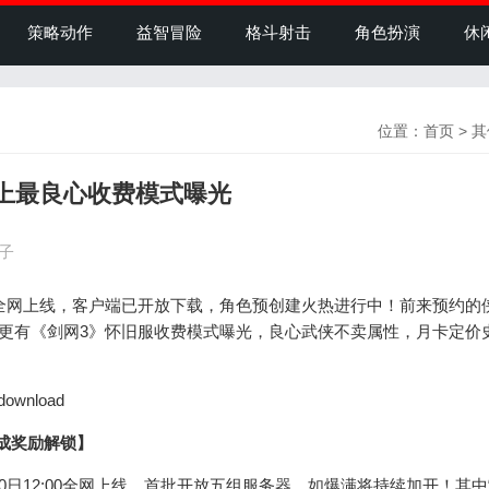
策略动作
益智冒险
格斗射击
角色扮演
休
位置：
首页
>
其
史上最良心收费模式曝光
盒子
全网上线，客户端已开放下载，角色预创建火热进行中！前来预约的
！更有《剑网3》怀旧服收费模式曝光，良心武侠不卖属性，月卡定价
ownload
成奖励解锁】
12:00全网上线，首批开放五组服务器，如爆满将持续加开！其中