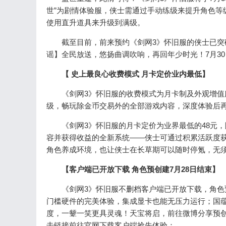
世”为剧情体验服，侠士需通过手动练级来提升角色等
使用直升道具来升级到满级。
截至目前，前来预约《剑网3》怀旧服的侠士已突破
谣】全民放送，悠扬曲调吹响，再回年少时光！7月30
【
史上最良心收费模式
月卡定价业内最低】
《剑网3》怀旧服的收费模式为月卡制及外观增值服
级，畅玩除金币交易外的全部游戏内容，深度体验后
《剑网3》怀旧服的月卡定价为业界最低的48元，
容并获得收益的全新系统——侠士可通过积累活跃度
角色养成环境，也让侠士在长草期可以随时停氪，无
【客户端已开放下载
角色预创建
7
月
28
日结束】
《剑网3》怀旧服不删档客户端已开放下载，角色预创
门槛硬件的完美体验，集成显卡也能无压力运行；国
度，一颦一笑更具灵魂！天宝将启，前往微博分享预创
击链接前往官网下载客户端抢先体验：