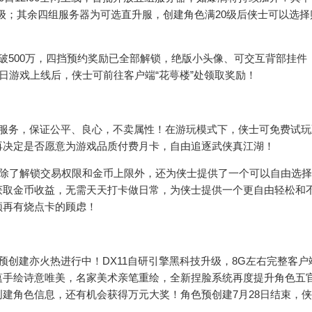
级；其余四组服务器为可选直升服，创建角色满20级后侠士可以选择
500万，四挡预约奖励已全部解锁，绝版小头像、可交互背部挂件
日游戏上线后，侠士可前往客户端“花萼楼”处领取奖励！
务，保证公平、良心，不卖属性！在游玩模式下，侠士可免费试玩至
再决定是否愿意为游戏品质付费月卡，自由追逐武侠真江湖！
除了解锁交易权限和金币上限外，还为侠士提供了一个可以自由选择
获取金币收益，无需天天打卡做日常，为侠士提供一个更自由轻松和
须再有烧点卡的顾虑！
建亦火热进行中！DX11自研引擎黑科技升级，8G左右完整客户
蕴手绘诗意唯美，名家美术亲笔重绘，全新捏脸系统再度提升角色五
建角色信息，还有机会获得万元大奖！角色预创建7月28日结束，