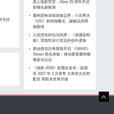
真人电影官宣，Xbox 25 周年开启
影视化新棋局
重构恐怖游戏体验边界：小岛秀夫
称号挂
《OD》新情报曝光，破解品类两
难困境
人设优先的玩法抉择：《漫威金刚
狼》宽线性设计背后的创作逻辑
柴油朋克沙海冒险开启 《SAND》
Steam 抢先体验：移动要塞重构撤
离射击玩法
《地铁 2039》新预告发布：延期
至 2027 年 2 月发售 主角首次全程
配音 黑暗末世再升级