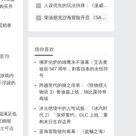
人设优先的玩法抉择：《漫威金刚狼》宽线性设计背后的创作逻辑
购买并
柴油朋克沙海冒险开启 《SAND》Steam 抢先体验：移动要塞重构撤离射击玩法
【稻香
猜你喜欢
70
佛罗伦萨的雄鹰永不落幕：艾吉奥
诞辰 567 周年，刺客信条的永恒符
游戏内
号
不浮躁的
跨越世代的猫之传承：《怪物猎人
物语 3》鲁迪篇上线，纳比露传奇
再续
冰火绝境中的人性试炼：《冰汽时
端满足低
代 2》「灰烬誓约」DLC 上线，重
官精细
构末日生存边界
侠士可点
蓝海冒险驶向银幕：《盗贼之海》