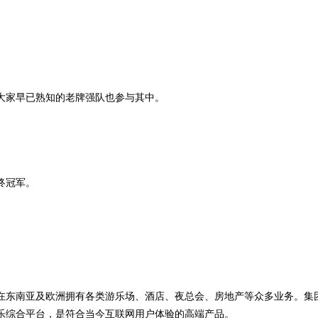
家早已熟知的老牌强队也参与其中。
终冠军。
东南亚及欧洲拥有各类游乐场、酒店、夜总会、房地产等众多业务。集
娱乐综合平台，是符合当今互联网用户体验的高端产品。