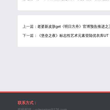
上一篇：
老婆新皮肤get《明日方舟》官博预告推进之王
下一篇：
《堡垒之夜》标志性艺术元素登陆优衣库UT
联系方式：
投稿邮箱：yulegame@126.com