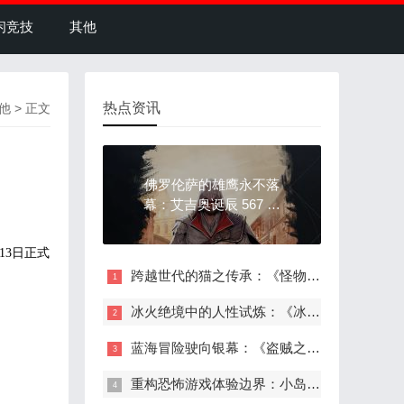
闲竞技
其他
热点资讯
他
> 正文
佛罗伦萨的雄鹰永不落
幕：艾吉奥诞辰 567 周
年，刺客信条的永恒符
号
13日正式
跨越世代的猫之传承：《怪物猎人物语 3》鲁迪篇上线，纳比露传奇再续
冰火绝境中的人性试炼：《冰汽时代 2》「灰烬誓约」DLC 上线，重构末日生存边界
蓝海冒险驶向银幕：《盗贼之海》真人电影官宣，Xbox 25 周年开启影视化新棋局
重构恐怖游戏体验边界：小岛秀夫《OD》新情报曝光，破解品类两难困境