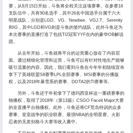
赛，从8月15日开始，斗鱼将全程关注这项赛事。在参赛18
支队伍中，共有90名选手，其中26名中国选手分属于六大
明星战队，分别是LGD、VG、Newbee、VGJ.T、Serenity
和IG，其中LGD和VG则是斗鱼的签约战队，此外斗鱼还为
本次赛事的直播打造了包括TI2冠军YYF在内的豪华OB解说
团。
从去年开始，斗鱼就将平台的运营重心放在了内容层
面。通过精细化管理和运营，斗鱼可以有针对性地生产能够
吸引流量的内容。因此，我们看到斗鱼在今年年初陆续宣布
拿下了英雄联盟S8赛季LPL全部赛事、MSI赛事的分播版
权，以及2018年暴雪系的赛事、DOTA2的TI赛事等。
另外，斗鱼还于年初拿下了德玛西亚杯这一重磅赛事的
独播权，取得了2018年（第13届）CSGO Faceit Major大赛
的全直播平台独播权。此外，斗鱼还将CF荒岛特训的众多
赛事、皇室战争的职业联赛、最强NBA的全明星赛、火影
忍者的无差别格斗大赛等收入囊中。