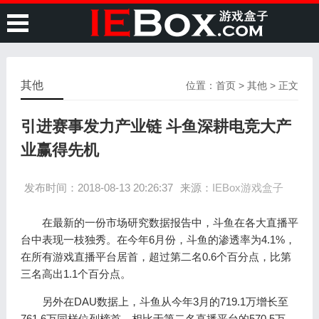
其他
位置：
首页
>
其他
> 正文
引进赛事发力产业链 斗鱼深耕电竞大产
业赢得先机
发布时间：2018-08-13 20:26:37
来源：
IEBox游戏盒子
在最新的一份市场研究数据报告中，斗鱼在各大直播平
台中表现一枝独秀。在今年6月份，斗鱼的渗透率为4.1%，
在所有游戏直播平台居首，超过第二名0.6个百分点，比第
三名高出1.1个百分点。
另外在DAU数据上，斗鱼从今年3月的719.1万增长至
761.6万同样位列榜首，相比于第二名直播平台的570.5万